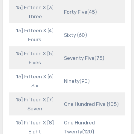
15] Fifteen X [3]
Forty Five(45)
Three
15] Fifteen X [4]
Sixty (60)
Fours
15] Fifteen X [5]
Seventy Five(75)
Fives
15] Fifteen X [6]
Ninety(90)
Six
15] Fifteen X [7]
One Hundred Five (105)
Seven
15] Fifteen X [8]
One Hundred
Eight
Twenty(120)